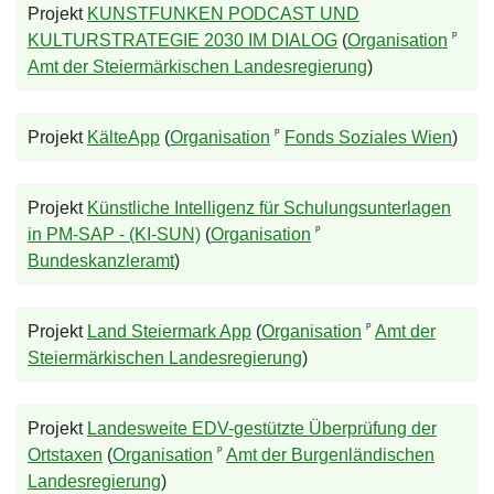
Projekt
KUNSTFUNKEN PODCAST UND
ᵖ
KULTURSTRATEGIE 2030 IM DIALOG
(
Organisation
Amt der Steiermärkischen Landesregierung
)
ᵖ
Projekt
KälteApp
(
Organisation
Fonds Soziales Wien
)
Projekt
Künstliche Intelligenz für Schulungsunterlagen
ᵖ
in PM-SAP - (KI-SUN)
(
Organisation
Bundeskanzleramt
)
ᵖ
Projekt
Land Steiermark App
(
Organisation
Amt der
Steiermärkischen Landesregierung
)
Projekt
Landesweite EDV-gestützte Überprüfung der
ᵖ
Ortstaxen
(
Organisation
Amt der Burgenländischen
Landesregierung
)