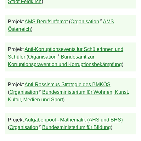
Stadt Feldkirch
)
ᵖ
Projekt
AMS Berufsinfomat
(
Organisation
AMS
Österreich
)
Projekt
Anti-Korruptionsevents für Schülerinnen und
ᵖ
Schüler
(
Organisation
Bundesamt zur
Korruptionsprävention und Korruptionsbekämpfung
)
Projekt
Anti-Rassismus-Strategie des BMKÖS
ᵖ
(
Organisation
Bundesministerium für Wohnen, Kunst,
Kultur, Medien und Sport
)
Projekt
Aufgabenpool - Mathematik (AHS und BHS)
ᵖ
(
Organisation
Bundesministerium für Bildung
)