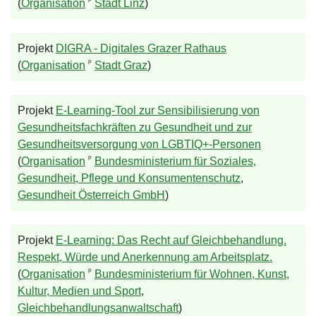
ᵖ
(
Organisation
Stadt Linz
)
Projekt
DIGRA - Digitales Grazer Rathaus
ᵖ
(
Organisation
Stadt Graz
)
Projekt
E-Learning-Tool zur Sensibilisierung von
Gesundheitsfachkräften zu Gesundheit und zur
Gesundheitsversorgung von LGBTIQ+-Personen
ᵖ
(
Organisation
Bundesministerium für Soziales,
Gesundheit, Pflege und Konsumentenschutz
,
Gesundheit Österreich GmbH
)
Projekt
E-Learning: Das Recht auf Gleichbehandlung.
Respekt, Würde und Anerkennung am Arbeitsplatz.
ᵖ
(
Organisation
Bundesministerium für Wohnen, Kunst,
Kultur, Medien und Sport
,
Gleichbehandlungsanwaltschaft
)