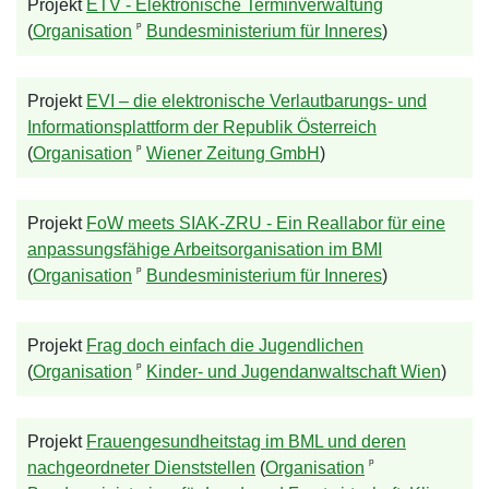
Projekt
ETV - Elektronische Terminverwaltung
ᵖ
(
Organisation
Bundesministerium für Inneres
)
Projekt
EVI – die elektronische Verlautbarungs- und
Informationsplattform der Republik Österreich
ᵖ
(
Organisation
Wiener Zeitung GmbH
)
Projekt
FoW meets SIAK-ZRU - Ein Reallabor für eine
anpassungsfähige Arbeitsorganisation im BMI
ᵖ
(
Organisation
Bundesministerium für Inneres
)
Projekt
Frag doch einfach die Jugendlichen
ᵖ
(
Organisation
Kinder- und Jugendanwaltschaft Wien
)
Projekt
Frauengesundheitstag im BML und deren
ᵖ
nachgeordneter Dienststellen
(
Organisation