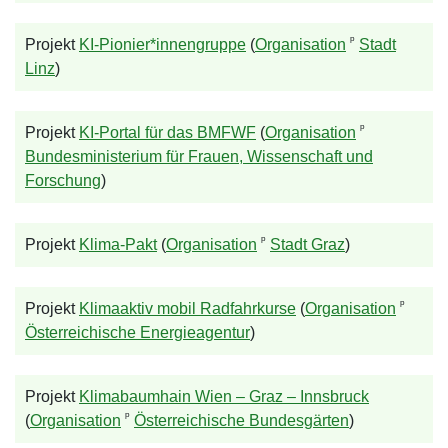
ᵖ
Projekt
KI-Pionier*innengruppe
(
Organisation
Stadt
Linz
)
ᵖ
Projekt
KI-Portal für das BMFWF
(
Organisation
Bundesministerium für Frauen, Wissenschaft und
Forschung
)
ᵖ
Projekt
Klima-Pakt
(
Organisation
Stadt Graz
)
ᵖ
Projekt
Klimaaktiv mobil Radfahrkurse
(
Organisation
Österreichische Energieagentur
)
Projekt
Klimabaumhain Wien – Graz – Innsbruck
ᵖ
(
Organisation
Österreichische Bundesgärten
)