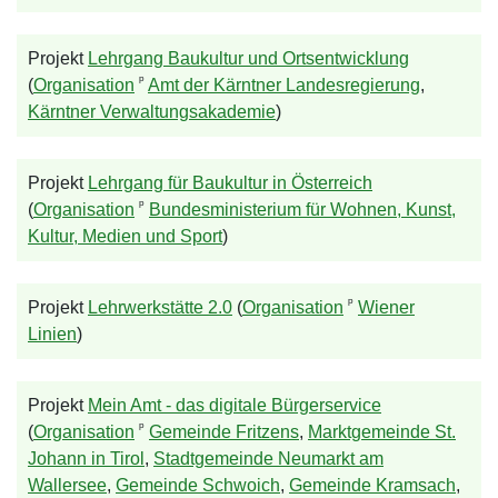
Projekt
Lehrgang Baukultur und Ortsentwicklung
ᵖ
(
Organisation
Amt der Kärntner Landesregierung
,
Kärntner Verwaltungsakademie
)
Projekt
Lehrgang für Baukultur in Österreich
ᵖ
(
Organisation
Bundesministerium für Wohnen, Kunst,
Kultur, Medien und Sport
)
ᵖ
Projekt
Lehrwerkstätte 2.0
(
Organisation
Wiener
Linien
)
Projekt
Mein Amt - das digitale Bürgerservice
ᵖ
(
Organisation
Gemeinde Fritzens
,
Marktgemeinde St.
Johann in Tirol
,
Stadtgemeinde Neumarkt am
Wallersee
,
Gemeinde Schwoich
,
Gemeinde Kramsach
,