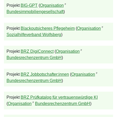
ᵖ
Projekt
BIG-GPT
(
Organisation
Bundesimmobiliengesellschaft
)
ᵖ
Projekt
Blackoutsicheres Pflegeheim
(
Organisation
Sozialhilfeverband Wolfsberg
)
ᵖ
Projekt
BRZ DigiConnect
(
Organisation
Bundesrechenzentrum GmbH
)
ᵖ
Projekt
BRZ Jobbotschafter:innen
(
Organisation
Bundesrechenzentrum GmbH
)
Projekt
BRZ Prüfkatalog für vertrauenswürdige KI
ᵖ
(
Organisation
Bundesrechenzentrum GmbH
)