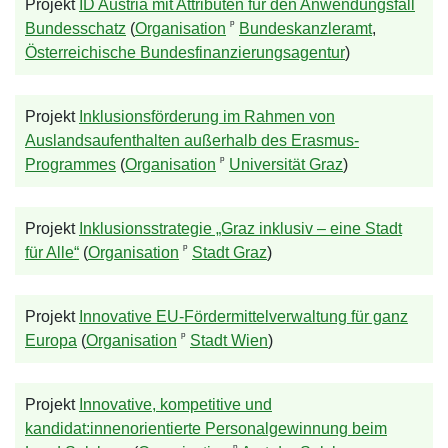
Projekt
ID Austria mit Attributen für den Anwendungsfall
ᵖ
Bundesschatz
(
Organisation
Bundeskanzleramt
,
Österreichische Bundesfinanzierungsagentur
)
Projekt
Inklusionsförderung im Rahmen von
Auslandsaufenthalten außerhalb des Erasmus-
ᵖ
Programmes
(
Organisation
Universität Graz
)
Projekt
Inklusionsstrategie „Graz inklusiv – eine Stadt
ᵖ
für Alle“
(
Organisation
Stadt Graz
)
Projekt
Innovative EU-Fördermittelverwaltung für ganz
ᵖ
Europa
(
Organisation
Stadt Wien
)
Projekt
Innovative, kompetitive und
kandidat:innenorientierte Personalgewinnung beim