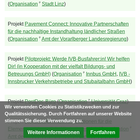
ᵖ
(
Organisation
Stadt Linz
)
Projekt
Pavement Connect: Innovative Partnerschaften
für die nachhaltige Instandhaltung ländlicher Straßen
ᵖ
(
Organisation
Amt der Vorarlberger Landesregierung
)
Projekt
Pilotprojekt: Werde IVB-Busfahrer:in! Wir helfen
Dir! (in Kooperation mit der vielfalt Bildungs- und
ᵖ
Betreuungs GmbH)
(
Organisation
Innbus GmbH
,
IVB -
Innsbrucker Verkehrsbetriebe und Stubaitalbahn GmbH
)
ᵖ
Projekt
PostDoc-Büro
(
Organisation
Universität Graz
)
Wir verwenden Cookies zu Statistikzwecken und zur
Qualitätssicherung. Durch Fortfahren auf unserer Website
stimmen Sie dieser Verwendung zu.
Projekt
Projekt KIGA Flex - Innovationen für die
ᵖ
Elementarpädagogik in Niederösterreich
(
Organisation
Weitere Informationen
Fortfahren
Amt der Niederösterreichischen Landesregierung
)