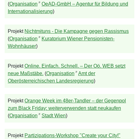
ᵖ
(
Organisation
OeAD-GmbH – Agentur für Bildung und
Internationalisierung
)
Projekt
Nichtmituns - Die Kampagne gegen Rassismus
ᵖ
(
Organisation
Kuratorium Wiener Pensionisten-
Wohnhäuser
)
Projekt
Online. Einfach. Schnell. – Der Oö. WEB setzt
ᵖ
neue Maßstäbe.
(
Organisation
Amt der
Oberösterreichischen Landesregierung
)
Projekt
Orange Week im 48er-Tandler – der Gegenpol
zum Black Friday: weiterverwenden statt neukaufen
ᵖ
(
Organisation
Stadt Wien
)
Projekt
Partizipations-Workshop "Create your City!"