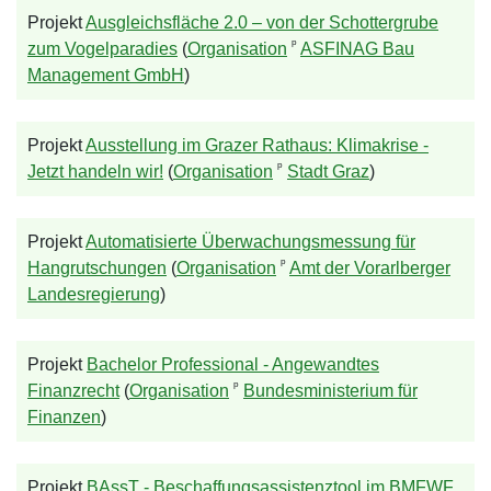
Projekt
Ausgleichsfläche 2.0 – von der Schottergrube
ᵖ
zum Vogelparadies
(
Organisation
ASFINAG Bau
Management GmbH
)
Projekt
Ausstellung im Grazer Rathaus: Klimakrise -
ᵖ
Jetzt handeln wir!
(
Organisation
Stadt Graz
)
Projekt
Automatisierte Überwachungsmessung für
ᵖ
Hangrutschungen
(
Organisation
Amt der Vorarlberger
Landesregierung
)
Projekt
Bachelor Professional - Angewandtes
ᵖ
Finanzrecht
(
Organisation
Bundesministerium für
Finanzen
)
Projekt
BAssT - Beschaffungsassistenztool im BMFWF