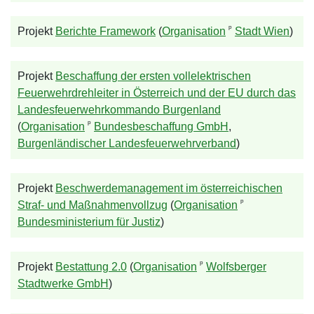
ᵖ
Projekt
Berichte Framework
(
Organisation
Stadt Wien
)
Projekt
Beschaffung der ersten vollelektrischen
Feuerwehrdrehleiter in Österreich und der EU durch das
Landesfeuerwehrkommando Burgenland
ᵖ
(
Organisation
Bundesbeschaffung GmbH
,
Burgenländischer Landesfeuerwehrverband
)
Projekt
Beschwerdemanagement im österreichischen
ᵖ
Straf- und Maßnahmenvollzug
(
Organisation
Bundesministerium für Justiz
)
ᵖ
Projekt
Bestattung 2.0
(
Organisation
Wolfsberger
Stadtwerke GmbH
)