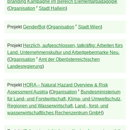
Branding Kampagne im Bereich Elementarpädagogik
ᵖ
(
Organisation
Stadt Hallein
)
ᵖ
Projekt
GenderBot
(
Organisation
Stadt Wien
)
Projekt
Herzlich, aufgeschlossen, tatkräftig: Arbeiten fürs
Land. Unternehmenskultur und Arbeitgebermarke Neu.
ᵖ
(
Organisation
Amt der Oberösterreichischen
Landesregierung
)
Projekt
HORA – Natural Hazard Overview & Risk
ᵖ
Assessment Austria
(
Organisation
Bundesministerium
für Land- und Forstwirtschaft, Klima- und Umweltschutz,
Regionen und Wasserwirtschaft
,
Land-, forst- und
wasserwirtschaftliches Rechenzentrum GmbH
)