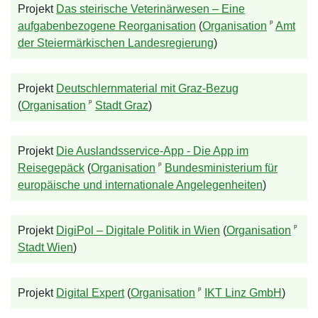
Projekt
Das steirische Veterinärwesen – Eine
ᵖ
aufgabenbezogene Reorganisation
(
Organisation
Amt
der Steiermärkischen Landesregierung
)
Projekt
Deutschlernmaterial mit Graz-Bezug
ᵖ
(
Organisation
Stadt Graz
)
Projekt
Die Auslandsservice-App - Die App im
ᵖ
Reisegepäck
(
Organisation
Bundesministerium für
europäische und internationale Angelegenheiten
)
ᵖ
Projekt
DigiPol – Digitale Politik in Wien
(
Organisation
Stadt Wien
)
ᵖ
Projekt
Digital Expert
(
Organisation
IKT Linz GmbH
)