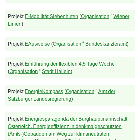
ᵖ
Projekt
E-Mobilität Siebenhirten
(
Organisation
Wiener
Linien
)
ᵖ
Projekt
EAusweise
(
Organisation
Bundeskanzleramt
)
Projekt
Einführung der flexiblen 4,5 Tage Woche
ᵖ
(
Organisation
Stadt Hallein
)
ᵖ
Projekt
EnergieKompass
(
Organisation
Amt der
Salzburger Landesregierung
)
Projekt
Energiesparagenda der Burghauptmannschaft
Österreich. Energieeffizienz in denkmalgeschützten
(Amts-)Gebäuden am Weg zur klimaneutralen