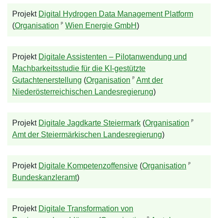
Projekt
Digital Hydrogen Data Management Platform
ᵖ
(
Organisation
Wien Energie GmbH
)
Projekt
Digitale Assistenten – Pilotanwendung und
Machbarkeitsstudie für die KI-gestützte
ᵖ
Gutachtenerstellung
(
Organisation
Amt der
Niederösterreichischen Landesregierung
)
ᵖ
Projekt
Digitale Jagdkarte Steiermark
(
Organisation
Amt der Steiermärkischen Landesregierung
)
ᵖ
Projekt
Digitale Kompetenzoffensive
(
Organisation
Bundeskanzleramt
)
Projekt
Digitale Transformation von