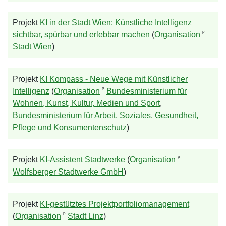
Projekt
KI in der Stadt Wien: Künstliche Intelligenz
ᵖ
sichtbar, spürbar und erlebbar machen
(
Organisation
Stadt Wien
)
Projekt
KI Kompass - Neue Wege mit Künstlicher
ᵖ
Intelligenz
(
Organisation
Bundesministerium für
Wohnen, Kunst, Kultur, Medien und Sport
,
Bundesministerium für Arbeit, Soziales, Gesundheit,
Pflege und Konsumentenschutz
)
ᵖ
Projekt
KI-Assistent Stadtwerke
(
Organisation
Wolfsberger Stadtwerke GmbH
)
Projekt
KI-gestütztes Projektportfoliomanagement
ᵖ
(
Organisation
Stadt Linz
)