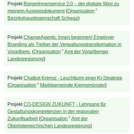
Projekt
BürgerInnenservice 2.0 – der digitale Weg zu
ᵖ
meinem Ausweisdokument
(
Organisation
Bezirkshauptmannschaft Schwaz
)
Projekt
ChangeAgents: Innen beginnen! Employer
Branding als Treiber der Verwaltungstransformation in
ᵖ
Vorarlberg.
(
Organisation
Amt der Vorarlberger
Landesregierung
)
Projekt
Chatbot Kremsi - Leuchtturm einer KI-Strategie
ᵖ
(
Organisation
Marktgemeinde Kremsmünster
)
Projekt
CO-DESIGN ZUKUNFT - Lehrgang für
Gestaltungskompetenzen in der regionalen
ᵖ
Zukunftsarbeit
(
Organisation
Amt der
Oberösterreichischen Landesregierung
)