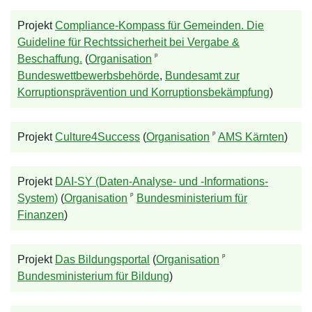
Projekt
Compliance-Kompass für Gemeinden. Die
Guideline für Rechtssicherheit bei Vergabe &
ᵖ
Beschaffung.
(
Organisation
Bundeswettbewerbsbehörde
,
Bundesamt zur
Korruptionsprävention und Korruptionsbekämpfung
)
ᵖ
Projekt
Culture4Success
(
Organisation
AMS Kärnten
)
Projekt
DAI-SY (Daten-Analyse- und -Informations-
ᵖ
System)
(
Organisation
Bundesministerium für
Finanzen
)
ᵖ
Projekt
Das Bildungsportal
(
Organisation
Bundesministerium für Bildung
)