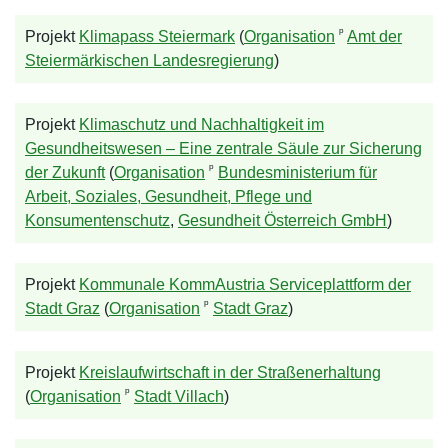
ᵖ
Projekt
Klimapass Steiermark
(
Organisation
Amt der
Steiermärkischen Landesregierung
)
Projekt
Klimaschutz und Nachhaltigkeit im
Gesundheitswesen – Eine zentrale Säule zur Sicherung
ᵖ
der Zukunft
(
Organisation
Bundesministerium für
Arbeit, Soziales, Gesundheit, Pflege und
Konsumentenschutz
,
Gesundheit Österreich GmbH
)
Projekt
Kommunale KommAustria Serviceplattform der
ᵖ
Stadt Graz
(
Organisation
Stadt Graz
)
Projekt
Kreislaufwirtschaft in der Straßenerhaltung
ᵖ
(
Organisation
Stadt Villach
)