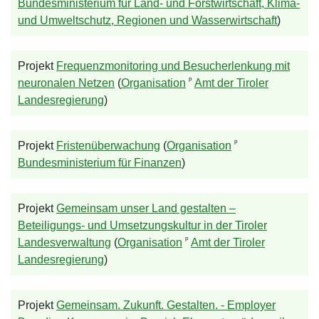
Bundesministerium für Land- und Forstwirtschaft, Klima-
und Umweltschutz, Regionen und Wasserwirtschaft
)
Projekt
Frequenzmonitoring und Besucherlenkung mit
ᵖ
neuronalen Netzen
(
Organisation
Amt der Tiroler
Landesregierung
)
ᵖ
Projekt
Fristenüberwachung
(
Organisation
Bundesministerium für Finanzen
)
Projekt
Gemeinsam unser Land gestalten –
Beteiligungs- und Umsetzungskultur in der Tiroler
ᵖ
Landesverwaltung
(
Organisation
Amt der Tiroler
Landesregierung
)
Projekt
Gemeinsam. Zukunft. Gestalten. - Employer