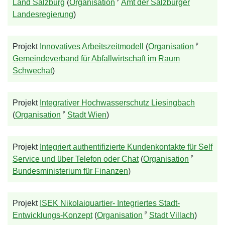
ᵖ
Land Salzburg
(
Organisation
Amt der Salzburger
Landesregierung
)
ᵖ
Projekt
Innovatives Arbeitszeitmodell
(
Organisation
Gemeindeverband für Abfallwirtschaft im Raum
Schwechat
)
Projekt
Integrativer Hochwasserschutz Liesingbach
ᵖ
(
Organisation
Stadt Wien
)
Projekt
Integriert authentifizierte Kundenkontakte für Self
ᵖ
Service und über Telefon oder Chat
(
Organisation
Bundesministerium für Finanzen
)
Projekt
ISEK Nikolaiquartier- Integriertes Stadt-
ᵖ
Entwicklungs-Konzept
(
Organisation
Stadt Villach
)