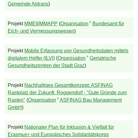
Gemeinde Aldrans
)
ᵖ
Projekt
MMEII/MMAPP
(
Organisation
Bundesamt für
Eich- und Vermessungswesen
)
Projekt
Mobile Erfassung von Gesundheitsdaten mittels
ᵖ
digitalem Helfer (ILVI)
(
Organisation
Geriatrische
Gesundheitszentren der Stadt Graz
)
Projekt
Nachhaltiges Gesamtkonzept: ASFINAG
Rastplatz der Zukunft, Roggendorf - "Gute Gründe zum
ᵖ
Rasten"
(
Organisation
ASFINAG Bau Management
GmbH
)
Projekt
Nationaler Plan für Inklusion & Vielfalt für
Erasmus+ und Europäisches Solidaritätskorps