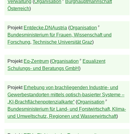
ᵖ
Verwaltung
(
Organisation
Burghauptmannschaft
Österreich
)
ᵖ
Projekt
Entdecke.DNAustria
(
Organisation
Bundesministerium für Frauen, Wissenschaft und
Forschung
,
Technische Universität Graz
)
ᵖ
Projekt
Eq-Zentrum
(
Organisation
Equalizent
Schulungs- und Beratungs GmbH
)
Projekt
Erhebung von brachliegenden Industrie- und
Gewerbestandorten mittels optisch-basierter Systeme –
ᵖ
„KI-Brachflächenpotenzialkarte“
(
Organisation
Bundesministerium für Land- und Forstwirtschaft, Klima-
und Umweltschutz, Regionen und Wasserwirtschaft
)