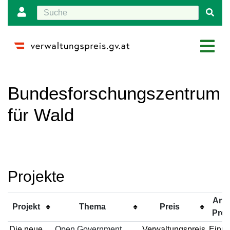
Wechseln zu:
Navigation
,
Suche
Bundesforschungszentrum
für Wald
Projekte
Art 
Projekt
Thema
Preis
Prei
Die neue
Open Government
Verwaltungspreis
Einre