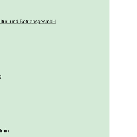
ltur- und BetriebsgesmbH
g
dmin