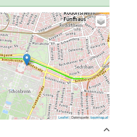
Leaflet
| Datenquelle:
basemap.at