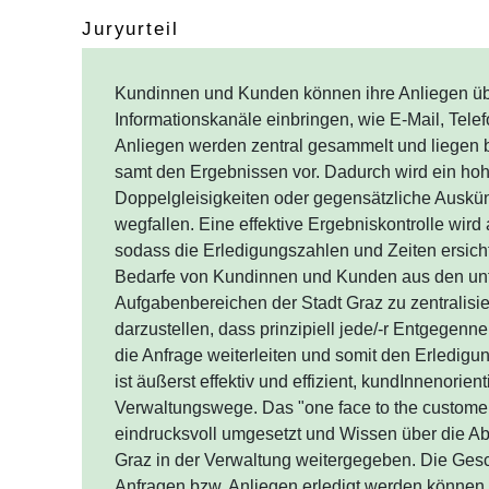
Juryurteil
Kundinnen und Kunden können ihre Anliegen üb
Informationskanäle einbringen, wie E-Mail, Tele
Anliegen werden zentral gesammelt und liegen 
samt den Ergebnissen vor. Dadurch wird ein hoher
Doppelgleisigkeiten oder gegensätzliche Auskün
wegfallen. Eine effektive Ergebniskontrolle wird 
sodass die Erledigungszahlen und Zeiten ersicht
und Bedarfe von Kundinnen und Kunden aus den
Aufgabenbereichen der Stadt Graz zu zentralisie
darzustellen, dass prinzipiell jede/-r Entgegenn
Stadtverwaltung die Anfrage weiterleiten und so
Erledigungsprozess einleiten kann, ist äußerst eff
kundInnenorientiert und vereinfacht die Verwal
to the customer" Prinzip wird hier eindrucksvol
über die Abläufe innerhalb der Stadt Graz in der
weitergegeben. Die Geschwindigkeit, mit der An