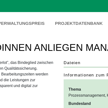
VERWALTUNGSPREIS
PROJEKTDATENBANK
KUNDINNEN ANLIEGEN M
lot", das Bindeglied
Dateien
der internen
te Kommunikation und
Informationen zum 
esse werden automatisiert und
der Stadt Graz transparent
Thema
Prozessmanagement, K
Bundesland