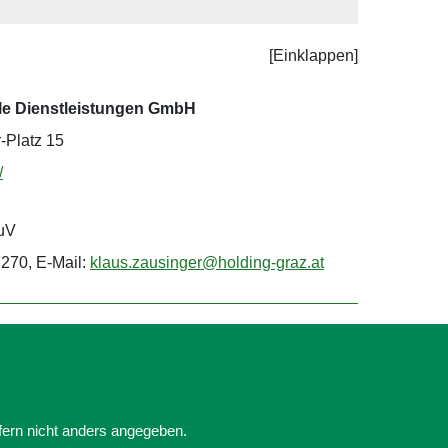
Leaflet
| Datenquelle:
basemap.at
e Dienstleistungen GmbH
-Platz 15
/
KuV
7270, E-Mail:
klaus.zausinger@holding-graz.at
ofern nicht anders angegeben.