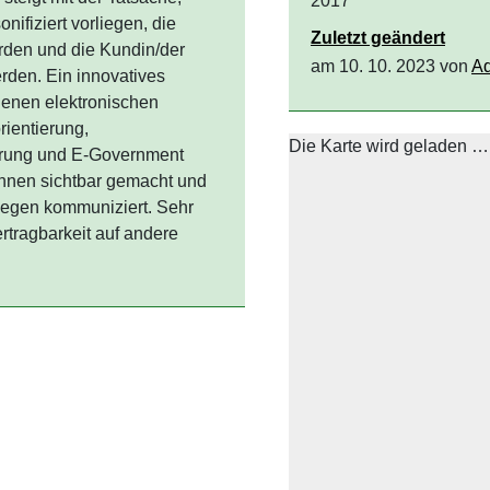
2017
 dass alle Anfragen einer
Zuletzt geändert
Beginn- und
am 10. 10. 2023 von
A
 Kundin/der Kunde über
novatives Projekt, das
onischen Medien durch
 Wissensmanagement,
+
 nutzt. Verwaltungswege
−
und den Kundinnen und
Sehr gute Erweiterbarkeit
ere Organisationen.