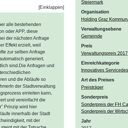
Steiermark
Organisation
Holding Graz Kommuna
er alle bestehenden
Verwaltungsebene
fon oder APP, diese
Gemeinde
bei der nächsten Anfrage
 Effekt erzielt, weil
Preis
fte zur selben Anfrage
Verwaltungspreis 2017
automatisch generiert,
Einreichkategorie
lich sind.Die Anfragen
Innovatives Servicedes
 unterschiedlichen
ren und die Abläufe so
Art des Preises
ehmerIn der
Preisträger
mit den
Sonderpreis
ektiv und effizient,
Sonderpreis der FH C
tungswege. Das "one face
Sonderpreis der Wirtsc
l umgesetzt und Wissen
 Verwaltung
Jahr
fragen bzw. Anliegen