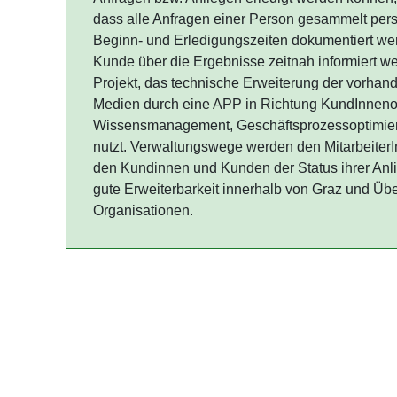
erledigt werden können, steigt mit der Tatsache,
Person gesammelt personifiziert vorliegen, die 
Erledigungszeiten dokumentiert werden und die
die Ergebnisse zeitnah informiert werden. Ein in
technische Erweiterung der vorhandenen elektr
eine APP in Richtung KundInnenorientierung,
Geschäftsprozessoptimierung und E-Government
werden den MitarbeiterInnen sichtbar gemacht 
Kunden der Status ihrer Anliegen kommuniziert. 
innerhalb von Graz und Übertragbarkeit auf and