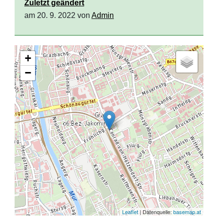
Zuletzt geändert
am 20. 9. 2022 von
Admin
+
−
Leaflet
| Datenquelle:
basemap.at