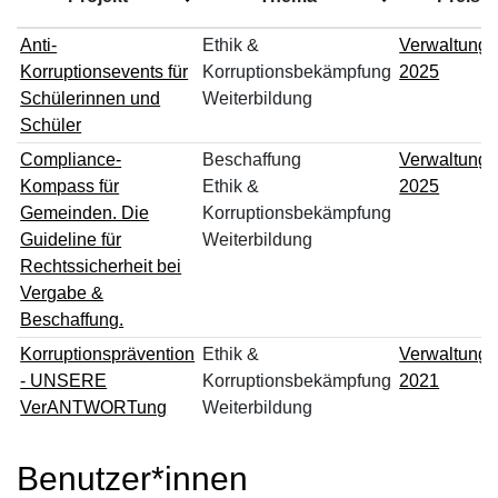
Anti-
Ethik &
Verwaltungs
Korruptionsevents für
Korruptionsbekämpfung
2025
Schülerinnen und
Weiterbildung
Schüler
Compliance-
Beschaffung
Verwaltungs
Kompass für
Ethik &
2025
Gemeinden. Die
Korruptionsbekämpfung
Guideline für
Weiterbildung
Rechtssicherheit bei
Vergabe &
Beschaffung.
Korruptionsprävention
Ethik &
Verwaltungs
- UNSERE
Korruptionsbekämpfung
2021
VerANTWORTung
Weiterbildung
Benutzer*innen