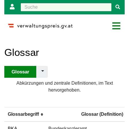
Wechseln zu:
Navigation
,
Suche
Glossar
Glossar
Abkürzungen und zentrale Definitionen, im Text
hervorgehoben.
Glossarbegriff
Glossar (Definition)
BKA
Bundeskanzleramt