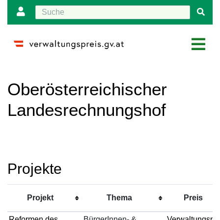
Wechseln zu:
Navigation
,
Suche
Oberösterreichischer
Landesrechnungshof
Projekte
Projekt
Thema
Preis
Reformen des
BürgerInnen- &
Verwaltungspre