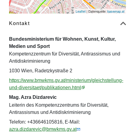
Leaflet
| Datenquelle:
basemap.at
Kontakt
Bundesministerium für Wohnen, Kunst, Kultur,
Medien und Sport
Kompetenzzentrum für Diversität, Antirassismus und
Antidiskriminierung
1030 Wien, Radetzkystraße 2
https://www.bmwkms.gv.at/ministerium/gleichstellung-
und-diversitaet/publikationen.html
Mag. Azra Dizdarevic
Leiterin des Kompetenzzentrums für Diversität,
Antirassismus und Antidiskriminierung
Telefon: +436646105816, E-Mail:
azra.dizdarevic@bmwkms.gv.at