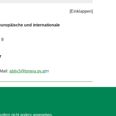
uropäische und internationale
 8
r
Mail:
abtiv3@bmeia.gv.at
 sofern nicht anders angegeben.