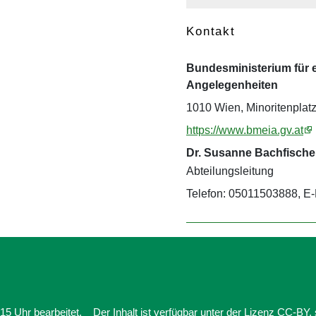
Kontakt
Bundesministerium für e
Angelegenheiten
1010 Wien, Minoritenplatz
https://www.bmeia.gv.at
Dr. Susanne Bachfische
Abteilungsleitung
Telefon: 05011503888, E-
5 Uhr bearbeitet.
Der Inhalt ist verfügbar unter der Lizenz
CC-BY
,