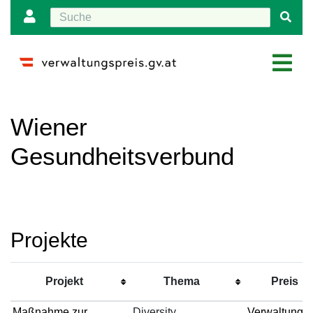
Wechseln zu:
Navigation
,
Suche
Wiener
Gesundheitsverbund
Projekte
Projekt
Thema
Preis
Maßnahme zur
Diversity
Verwaltungsp