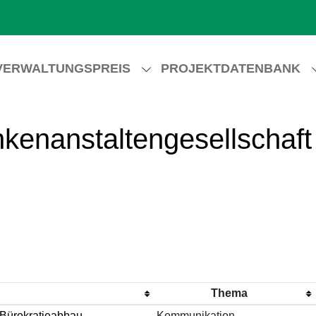
VERWALTUNGSPREIS
PROJEKTDATENBANK
nkenanstaltengesellschaf
Thema
 Bürokratieabbau
Kommunikation