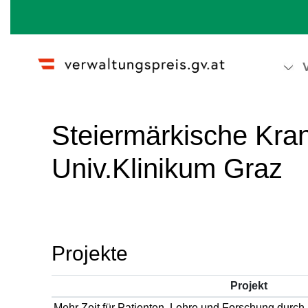
Wechseln zu:
Navigation
,
Suche
Steiermärkische Kra
Univ.Klinikum Graz
Projekte
Projekt
Mehr Zeit für Patienten, Lehre und Forschung durch