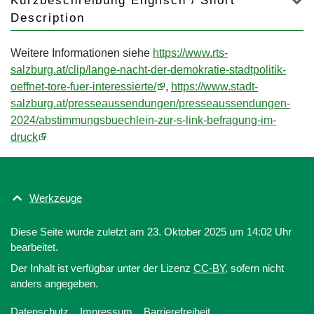
Kurzbeschreibung Englisch / Short
Description
Weitere Informationen siehe
https://www.rts-
salzburg.at/clip/lange-nacht-der-demokratie-stadtpolitik-
oeffnet-tore-fuer-interessierte/
,
https://www.stadt-
salzburg.at/presseaussendungen/presseaussendungen-
2024/abstimmungsbuechlein-zur-s-link-befragung-im-
druck
Werkzeuge
Diese Seite wurde zuletzt am 23. Oktober 2025 um 14:02 Uhr
bearbeitet.
Der Inhalt ist verfügbar unter der Lizenz
CC-BY
, sofern nicht
anders angegeben.
Datenschutz
Impressum
Barrierefreiheit