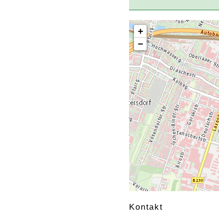
+
−
Kontakt