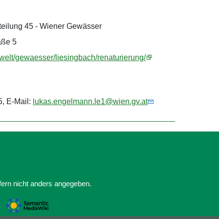
teilung 45 - Wiener Gewässer
aße 5
welt/gewaesser/liesingbach/renaturierung/
5, E-Mail:
lukas.engelmann.le1@wien.gv.at
ofern nicht anders angegeben.