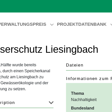
VERWALTUNGSPREIS
PROJEKTDATENBANK
sserschutz Liesingbach
.Hälfte wurde bereits
Dateien
t es, durch einen Speicherkanal
chutz am Liesingbach zu
Informationen zum 
 Gewässerökologie und der
rung zu setzen.
Thema
Nachhaltigkeit
ription
Bundesland