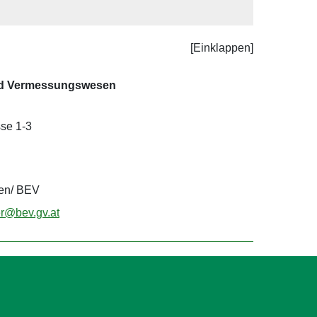
Leaflet
| Datenquelle:
basemap.at
nd Vermessungswesen
se 1-3
gen/ BEV
er@bev.gv.at