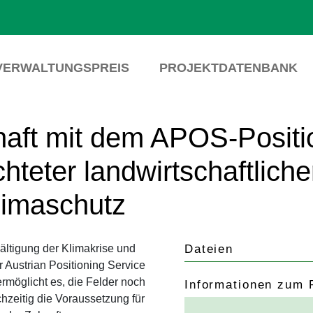
VERWALTUNGSPREIS
PROJEKTDATENBANK
haft mit dem APOS-Positi
chteter landwirtschaftlich
limaschutz
wältigung der Klimakrise und
Dateien
 Austrian Positioning Service
rmöglicht es, die Felder noch
Informationen zum 
chzeitig die Voraussetzung für