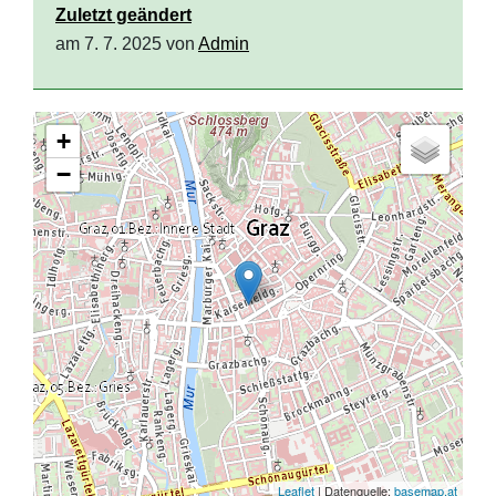
Zuletzt geändert
am 7. 7. 2025 von
Admin
+
−
Leaflet
| Datenquelle:
basemap.at