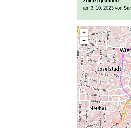
Zuletzt geändert
am 3. 10. 2023 von
San
+
−