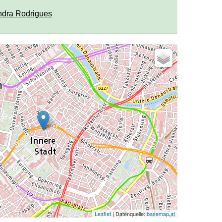
dra Rodrigues
Leaflet
| Datenquelle:
basemap.at