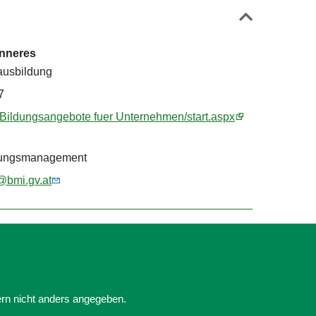
Inneres
ausbildung
7
4/Bildungsangebote fuer Unternehmen/start.aspx
ltungsmanagement
bmi.gv.at
ern nicht anders angegeben.