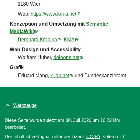
1180 Wien
Web:
https://www.km-a.net
Konzeption und Umsetzung mit
Semantic
MediaWiki
Bernhard Krabina
,
KMA
Web-Design und Accessibility
Wolfram Huber,
doloops.net
Grafik
Eduard Mang,
k-lab.net
und Bundeskanzleramt
Werkzeuge
Diese Seite wurde zuletzt am 30. Juli 2026 um 16:22 Uhr
bearbeitet.
Der Inhalt ist verfügbar unter der Lizenz
CC-BY
, sofern nicht