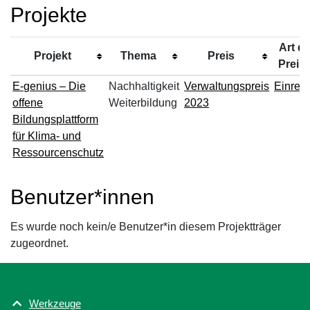
Projekte
Art d
Projekt
Thema
Preis
Preis
E-genius – Die
Nachhaltigkeit
Verwaltungspreis
Einrei
offene
Weiterbildung
2023
Bildungsplattform
für Klima- und
Ressourcenschutz
Benutzer*innen
Es wurde noch kein/e Benutzer*in diesem Projektträger
zugeordnet.
Werkzeuge