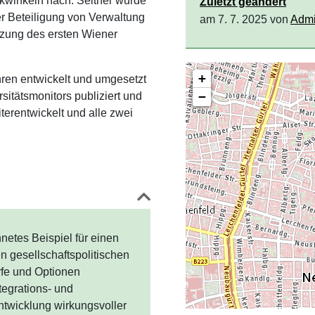
ickwinkeln nach. Seither wurde
Zuletzt geändert
er Beteiligung von Verwaltung
am 7. 7. 2025 von
Adm
zung des ersten Wiener
+
ren entwickelt und umgesetzt
−
sitätsmonitors publiziert und
iterentwickelt und alle zwei
netes Beispiel für einen
n gesellschaftspolitischen
fe und Optionen
egrations- und
Entwicklung wirkungsvoller