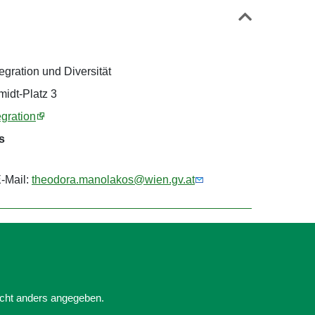
egration und Diversität
midt-Platz 3
egration
s
E-Mail:
theodora.manolakos@wien.gv.at
nicht anders angegeben.