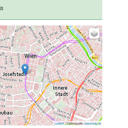
in
Leaflet
| Datenquelle:
basemap.at