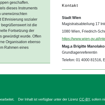
uppen geschaffen.
Kontakt
tels dieses Instruments
sch unerwünschten
Stadt Wien
 Ethnisierung sozialer
Magistratsabteilung 17 Int
 begrüßenswert ist die
nelle Fortsetzung der
1080 Wien, Friedrich-Sch
is gewürdigt wurde. Offen
https://www.wien.gv.at/int
erne Organisation ebenso
Mag.a Brigitte Manolako
n im Rahmen eines
Grundlagenreferentin
Telefon: 01 4000 81516, 
earbeitet.
Der Inhalt ist verfügbar unter der Lizenz
CC-BY
, sofern 