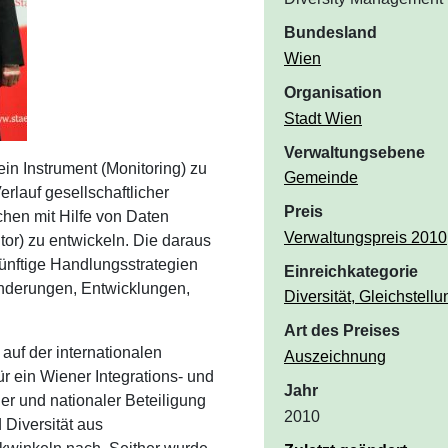
Bundesland
Wien
Organisation
Stadt Wien
Verwaltungsebene
ein Instrument (Monitoring) zu
Gemeinde
rlauf gesellschaftlicher
Preis
hen mit Hilfe von Daten
Verwaltungspreis 2010
or) zu entwickeln. Die daraus
ünftige Handlungsstrategien
Einreichkategorie
änderungen, Entwicklungen,
Diversität, Gleichstellu
Art des Preises
auf der internationalen
Auszeichnung
r ein Wiener Integrations- und
Jahr
ler und nationaler Beteiligung
2010
 Diversität aus