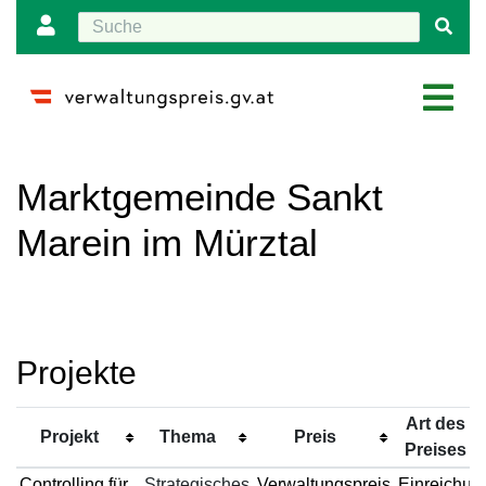
Wechseln zu:
Navigation
,
Suche
Marktgemeinde Sankt
Marein im Mürztal
Projekte
Art des
Projekt
Thema
Preis
Preises
Controlling für
Strategisches
Verwaltungspreis
Einreichun