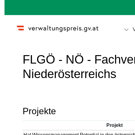
Wechseln zu:
Navigation
,
Suche
FLGÖ - NÖ - Fachver
Niederösterreichs
Projekte
Projekt
Hat Wissensmanagement Potential in den österrei