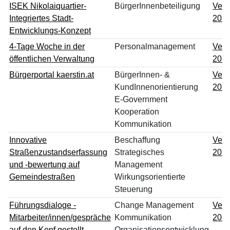
ISEK Nikolaiquartier-
BürgerInnenbeteiligung
Verw
Integriertes Stadt-
202
Entwicklungs-Konzept
4-Tage Woche in der
Personalmanagement
Verw
öffentlichen Verwaltung
202
Bürgerportal kaerstin.at
BürgerInnen- &
Verw
KundInnenorientierung
202
E-Government
Kooperation
Kommunikation
Innovative
Beschaffung
Verw
Straßenzustandserfassung
Strategisches
202
und -bewertung auf
Management
Gemeindestraßen
Wirkungsorientierte
Steuerung
Führungsdialoge -
Change Management
Verw
Mitarbeiter/innen/gespräche
Kommunikation
202
auf den Kopf gestellt
Organisationsentwicklung