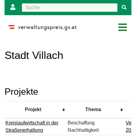
Wechseln zu:
Navigation
,
Suche
Stadt Villach
Projekte
Projekt
Thema
Kreislaufwirtschaft in der
Beschaffung
Verw
Straßenerhaltung
Nachhaltigkeit
202