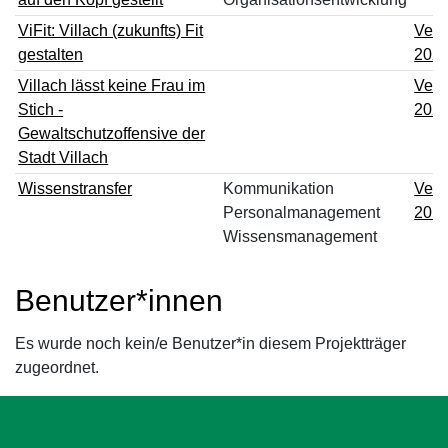
ViFit: Villach (zukunfts) Fit
Verw
gestalten
202
Villach lässt keine Frau im
Verw
Stich -
202
Gewaltschutzoffensive der
Stadt Villach
Wissenstransfer
Kommunikation
Verw
Personalmanagement
201
Wissensmanagement
Benutzer*innen
Es wurde noch kein/e Benutzer*in diesem Projektträger
zugeordnet.