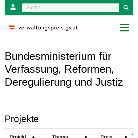
Wechseln zu:
Navigation
,
Suche
Bundesministerium für
Verfassung, Reformen,
Deregulierung und Justiz
Projekte
Ar
Projekt
Thema
Preis