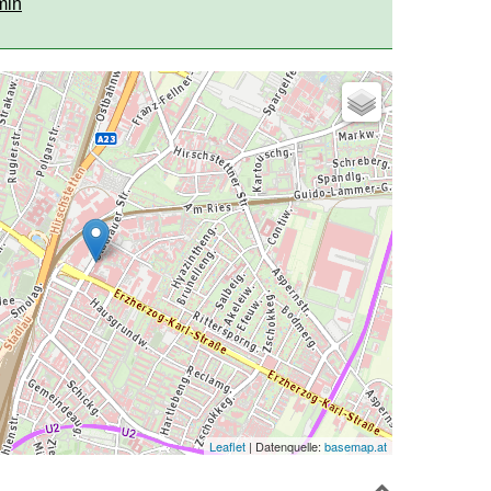
min
Leaflet
| Datenquelle:
basemap.at