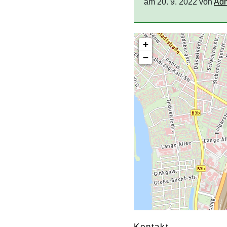
am 20. 9. 2022 von
Ad
+
−
Kontakt