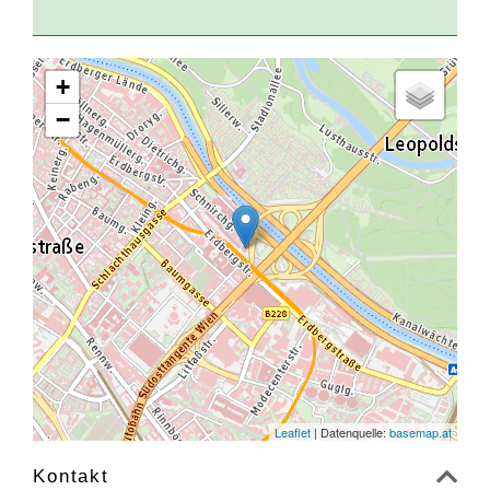
+
−
Leaflet
| Datenquelle:
basemap.at
Kontakt