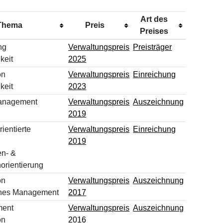
Art des
Thema
Preis
Preises
ng
Verwaltungspreis
Preisträger
keit
2025
on
Verwaltungspreis
Einreichung
keit
2023
anagement
Verwaltungspreis
Auszeichnung
2019
ientierte
Verwaltungspreis
Einreichung
2019
en- &
orientierung
on
Verwaltungspreis
Auszeichnung
ches Management
2017
ment
Verwaltungspreis
Auszeichnung
on
2016