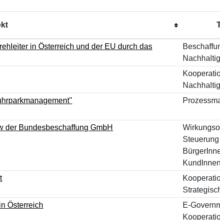
ekt
ehleiter in Österreich und der EU durch das
Beschaffu
Nachhaltig
Kooperati
Nachhaltig
 Fuhrparkmanagement"
Prozessm
iew der Bundesbeschaffung GmbH
Wirkungsor
Steuerung
BürgerInn
KundInnen
t
Kooperati
Strategis
in Österreich
E-Govern
Kooperati