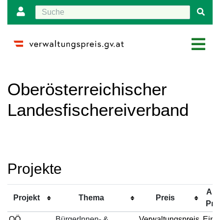
Wechseln zu:
Navigation
,
Suche
Oberösterreichischer
Landesfischereiverband
Projekte
Art
Projekt
Thema
Preis
Pre
OÖ
BürgerInnen- &
Verwaltungspreis
Einr