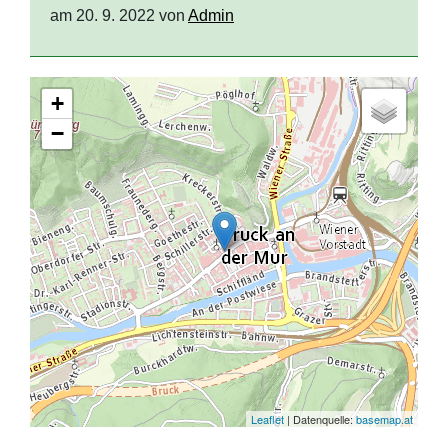
am 20. 9. 2022 von
Admin
+
−
Leaflet
| Datenquelle:
basemap.at