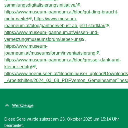
sammlungsdigitalisierungsinitiative/
,
https://www.museum-joanneum.at/blog/gut-ding-braucht-
mehr-weile/
,
https://www.museum-
joanneum.at/blog/pantherweb-ist-ab-jetzt-startklar/
,
https://www.museum-joanneum.at/wissen-und-
vernetzung/museumsforum/ueber-uns
,
https://www.museum-
joanneum.at/museumsforum/inventarisierung
,
https://www.museum-joanneum.at/blog/grosser-dank-und-
kleiner-erfolg/
,
https://www.noemuseen.at/fileadmin/user_upload/Download
_Arbeitshilfen/2024_03_08_PDFVerson_GemeinsamerThes
Werkzeuge
Diese Seite wurde zuletzt am 23. Oktober 2025 um 15:14 Uhr
bearbeitet.