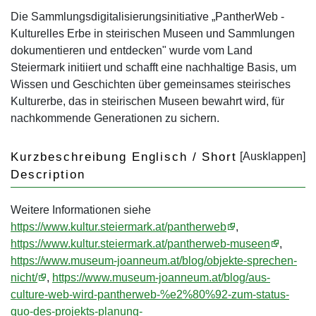
Die Sammlungsdigitalisierungsinitiative „PantherWeb -
Kulturelles Erbe in steirischen Museen und Sammlungen
dokumentieren und entdecken" wurde vom Land
Steiermark initiiert und schafft eine nachhaltige Basis, um
Wissen und Geschichten über gemeinsames steirisches
Kulturerbe, das in steirischen Museen bewahrt wird, für
nachkommende Generationen zu sichern.
Kurzbeschreibung Englisch / Short
Description
Weitere Informationen siehe
https://www.kultur.steiermark.at/pantherweb
,
https://www.kultur.steiermark.at/pantherweb-museen
,
https://www.museum-joanneum.at/blog/objekte-sprechen-
nicht/
,
https://www.museum-joanneum.at/blog/aus-
culture-web-wird-pantherweb-%e2%80%92-zum-status-
quo-des-projekts-planung-