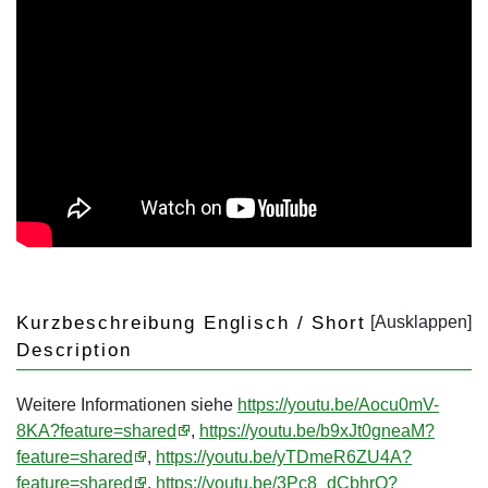
Kurzbeschreibung Englisch / Short
Description
Weitere Informationen siehe
https://youtu.be/Aocu0mV-
8KA?feature=shared
,
https://youtu.be/b9xJt0gneaM?
feature=shared
,
https://youtu.be/yTDmeR6ZU4A?
feature=shared
,
https://youtu.be/3Pc8_dCbhrQ?