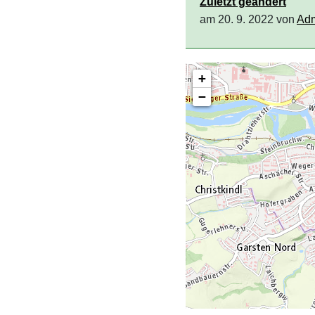
Zuletzt geändert
am 20. 9. 2022 von
Ad
+
−