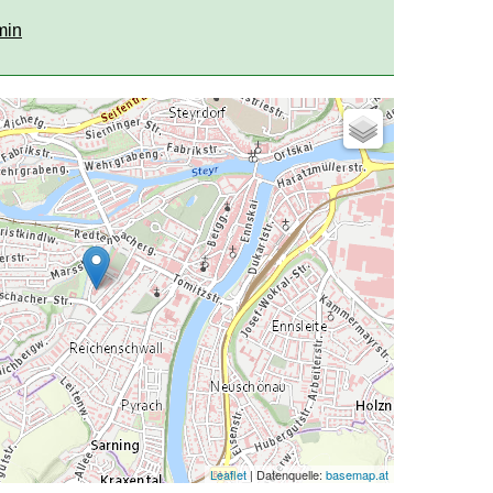
min
Leaflet
| Datenquelle:
basemap.at