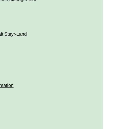
t Steyr-Land
reation