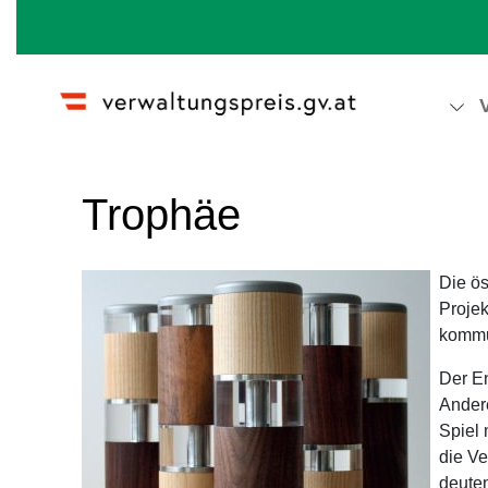
Wechseln zu:
Navigation
,
Suche
Trophäe
Die ös
Projek
kommu
Der E
Andere
Spiel 
die Ve
deuten