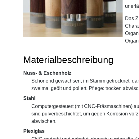
unerlä
Das Zu
Charak
Organi
Organi
Materialbeschreibung
Nuss- & Eschenholz
Schonend gewachsen, im Stamm getrocknet: darau
zweimal geölt und poliert. Pflege: trocken abwis
Stahl
Computergesteuert (mit CNC-Fräsmaschinen) aus
sind pulverbeschichtet, um gegen Korrosion vorzu
abwischen.
Plexiglas