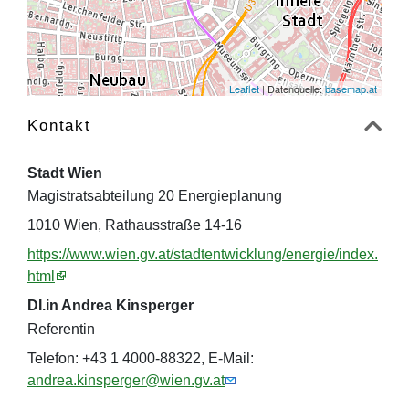
Leaflet
| Datenquelle:
basemap.at
Kontakt
Stadt Wien
Magistratsabteilung 20 Energieplanung
1010 Wien, Rathausstraße 14-16
https://www.wien.gv.at/stadtentwicklung/energie/index.
html
DI.in Andrea Kinsperger
Referentin
Telefon: +43 1 4000-88322, E-Mail:
andrea.kinsperger@wien.gv.at