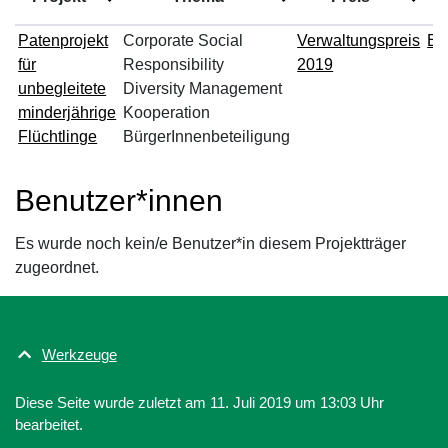
P
Patenprojekt
Corporate Social
Verwaltungspreis
Ei
für
Responsibility
2019
unbegleitete
Diversity Management
minderjährige
Kooperation
Flüchtlinge
BürgerInnenbeteiligung
Benutzer*innen
Es wurde noch kein/e Benutzer*in diesem Projektträger
zugeordnet.
Werkzeuge
Diese Seite wurde zuletzt am 11. Juli 2019 um 13:03 Uhr
bearbeitet.