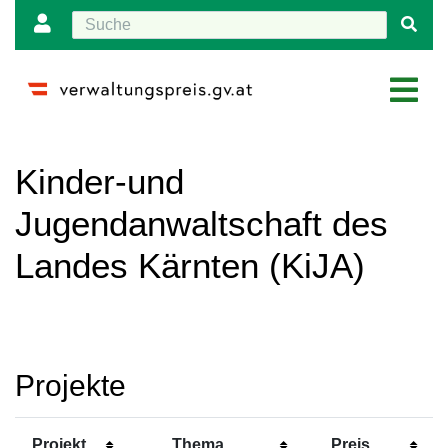
Wechseln zu:
Navigation
,
Suche
Kinder-und
Jugendanwaltschaft des
Landes Kärnten (KiJA)
Projekte
A
Projekt
Thema
Preis