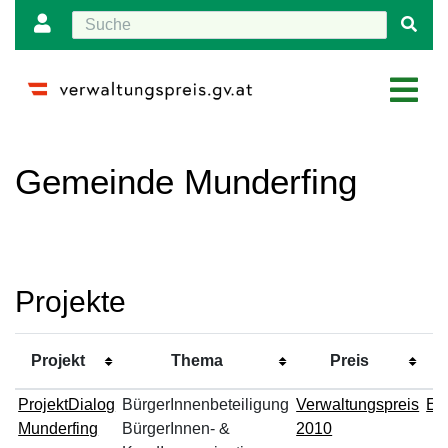
Wechseln zu:
Navigation
,
Suche
Gemeinde Munderfing
Projekte
A
Projekt
Thema
Preis
P
ProjektDialog
BürgerInnenbeteiligung
Verwaltungspreis
Ei
Munderfing
BürgerInnen- &
2010