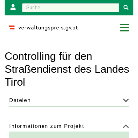
(Weitergeleitet
Wechseln zu:
Navigation
,
Suche
von
Controlling für den
"Controlling
für
Straßendienst des Landes
den
Straßendienst
Tirol
des
Landes
Tirol"
)
Dateien
Informationen zum Projekt